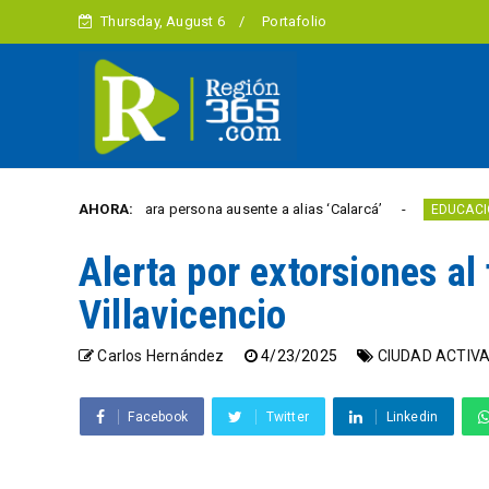
Thursday, August 6
Portafolio
cencio declara persona ausente a alias ‘Calarcá’
AHORA:
Unión 
EDUCACION
Alerta por extorsiones al
Villavicencio
Carlos Hernández
4/23/2025
CIUDAD ACTIV
Facebook
Twitter
Linkedin