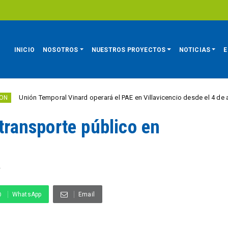
INICIO
NOSOTROS
NUESTROS PROYECTOS
NOTICIAS
E
Temporal Vinard operará el PAE en Villavicencio desde el 4 de agosto
 transporte público en
A
WhatsApp
Email