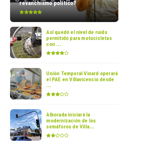
revanchismo político?
Así quedó el nivel de ruido
permitido para motocicletas
con ...
Unión Temporal Vinard operará
el PAE en Villavicencio desde
...
Alborada iniciará la
modernización de los
semáforos de Villa...