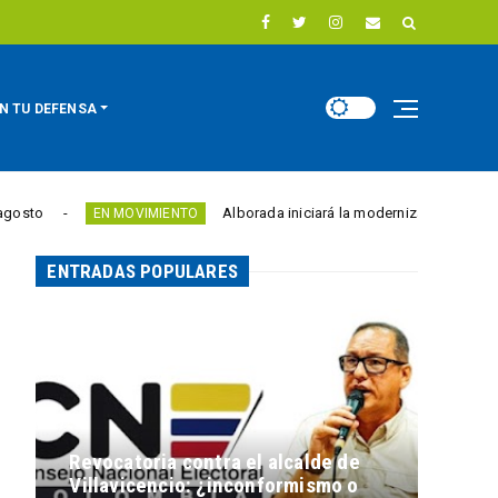
N TU DEFENSA
Alborada iniciará la modernización de los semáforos d
EN MOVIMIENTO
ENTRADAS POPULARES
Revocatoria contra el alcalde de
Villavicencio: ¿inconformismo o