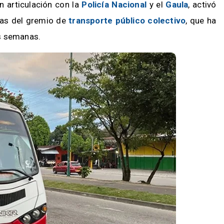
en articulación con la
Policía Nacional
y el
Gaula
, activó
ias del gremio de
transporte público colectivo
, que ha
s semanas.