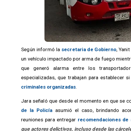
Según informó la
secretaria de Gobierno
, Yani
un vehículo impactado por arma de fuego mientr
que generó alarma entre los transportado
especializadas, que trabajan para establecer s
criminales organizadas
.
Jara señaló que desde el momento en que se con
de la Policía
asumió el caso, brindando aco
reuniones para entregar
recomendaciones de 
que actores delictivos, incluso desde las cárcele