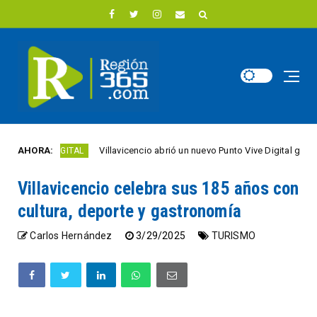
AHORA:
Villavicencio abrió un nuevo Punto Vive Digital gratuito en el bar
 DIGITAL
Villavicencio celebra sus 185 años con
cultura, deporte y gastronomía
Carlos Hernández
3/29/2025
TURISMO