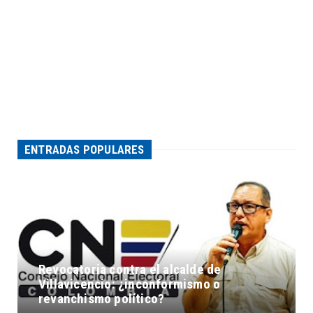
ENTRADAS POPULARES
Revocatoria contra el alcalde de
Villavicencio: ¿inconformismo o
revanchismo político?