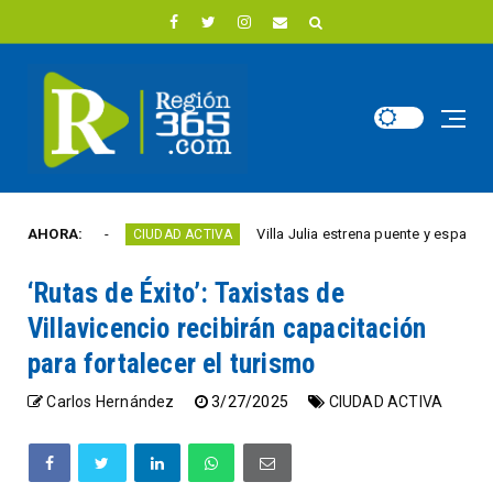
 año
AHORA:
Villa Julia estrena puente y espacios comer
CIUDAD ACTIVA
‘Rutas de Éxito’: Taxistas de
Villavicencio recibirán capacitación
para fortalecer el turismo
Carlos Hernández
3/27/2025
CIUDAD ACTIVA