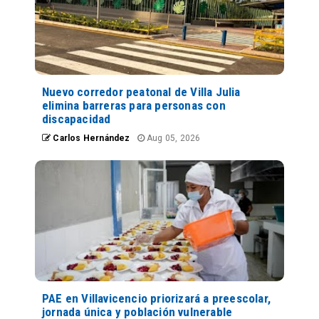
Nuevo corredor peatonal de Villa Julia
elimina barreras para personas con
discapacidad
Carlos Hernández
Aug 05, 2026
PAE en Villavicencio priorizará a preescolar,
jornada única y población vulnerable