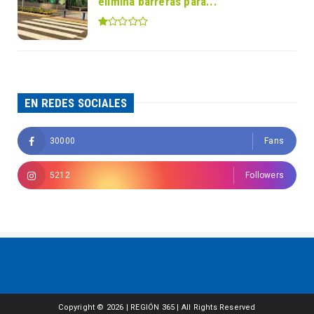
elimina barreras para...
EN REDES SOCIALES
30000
Fans
5212
Followers
Copyright ©
2026 | REGIÓN 365 | All Rights Reserved