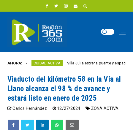
año
AHORA:
Villa Julia estrena puente y espacios comerc
CIUDAD ACTIVA
Viaducto del kilómetro 58 en la Vía al
Llano alcanza el 98 % de avance y
estará listo en enero de 2025
Carlos Hernández
12/27/2024
ZONA ACTIVA