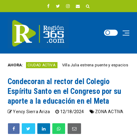
AHORA:
Villa Julia estrena puente y espacios comerciale
CIUDAD ACTIVA
Condecoran al rector del Colegio
Espíritu Santo en el Congreso por su
aporte a la educación en el Meta
Yency Sierra Ariza
12/18/2024
ZONA ACTIVA