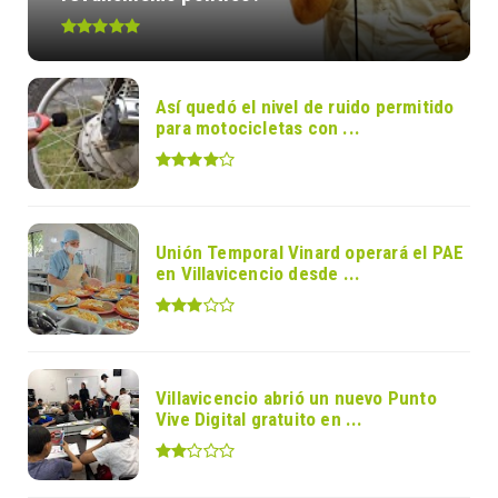
Así quedó el nivel de ruido permitido
para motocicletas con ...
Unión Temporal Vinard operará el PAE
en Villavicencio desde ...
Villavicencio abrió un nuevo Punto
Vive Digital gratuito en ...