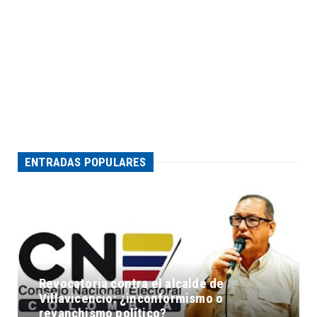
ENTRADAS POPULARES
Revocatoria contra el alcalde de
Villavicencio: ¿inconformismo o
revanchismo político?