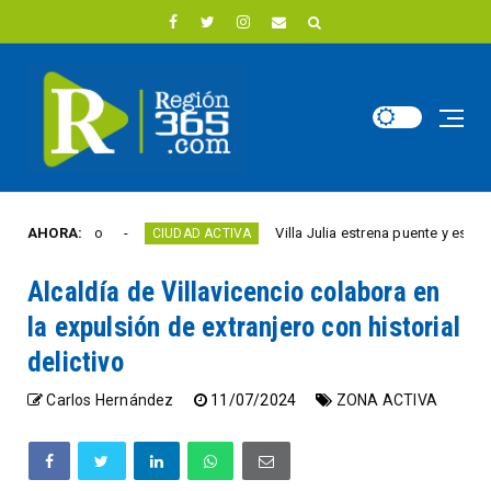
este año
AHORA:
Villa Julia estrena puente y espacios co
CIUDAD ACTIVA
Alcaldía de Villavicencio colabora en
la expulsión de extranjero con historial
delictivo
Carlos Hernández
11/07/2024
ZONA ACTIVA