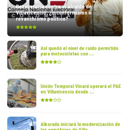
Revocatoria contra el alcalde de
Villavicencio: ¿inconformismo o
revanchismo político?
Así quedó el nivel de ruido permitido
para motocicletas con ...
Unión Temporal Vinard operará el PAE
en Villavicencio desde ...
Alborada iniciará la modernización de
los semáforos de Villa...