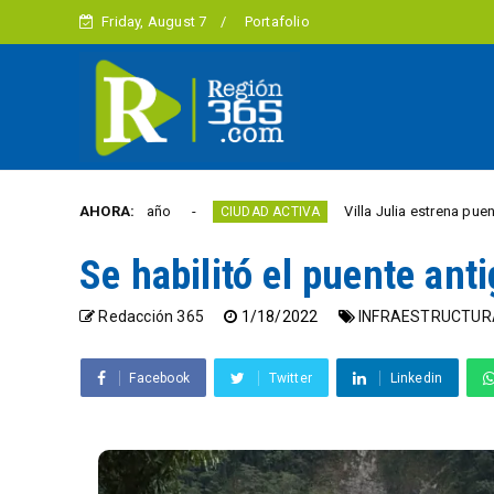
Friday, August 7
Portafolio
rtad este año
AHORA:
Villa Julia estrena puente y espaci
CIUDAD ACTIVA
Se habilitó el puente ant
Redacción 365
1/18/2022
INFRAESTRUCTUR
Facebook
Twitter
Linkedin