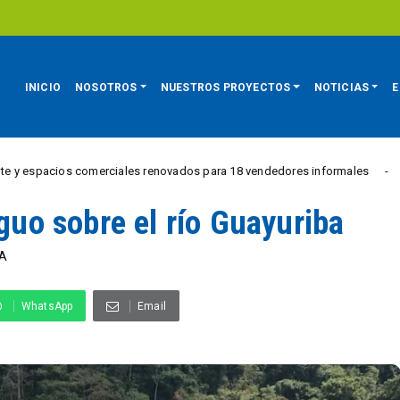
INICIO
NOSOTROS
NUESTROS PROYECTOS
NOTICIAS
E
os comerciales renovados para 18 vendedores informales
REGIÓN
iguo sobre el río Guayuriba
A
WhatsApp
Email