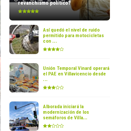
revanchismo político?
Así quedó el nivel de ruido
permitido para motocicletas
con ...
Unión Temporal Vinard operará
el PAE en Villavicencio desde
...
Alborada iniciará la
modernización de los
semáforos de Villa...