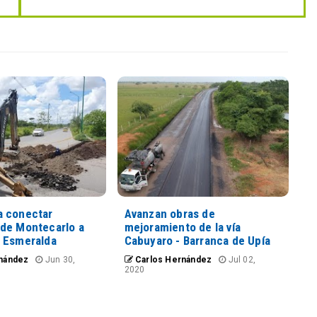
 conectar
Avanzan obras de
de Montecarlo a
mejoramiento de la vía
 Esmeralda
Cabuyaro - Barranca de Upía
nández
Jun 30,
Carlos Hernández
Jul 02,
2020