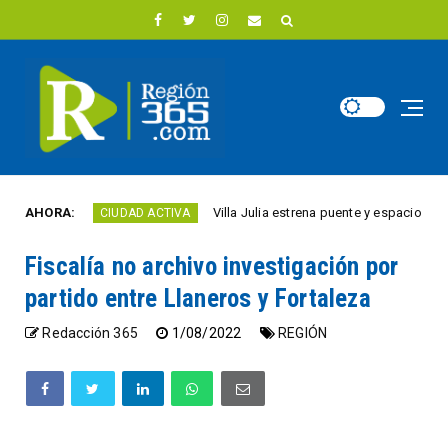
o
AHORA:
Villa Julia estrena puente y espacios comercia
CIUDAD ACTIVA
Fiscalía no archivo investigación por
partido entre Llaneros y Fortaleza
Redacción 365
1/08/2022
REGIÓN