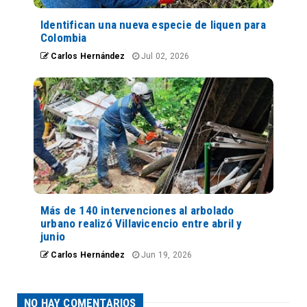
Identifican una nueva especie de liquen para
Colombia
Carlos Hernández
Jul 02, 2026
Más de 140 intervenciones al arbolado
urbano realizó Villavicencio entre abril y
junio
Carlos Hernández
Jun 19, 2026
NO HAY COMENTARIOS