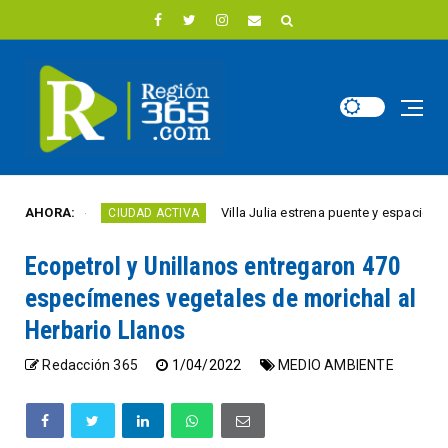
año
AHORA:
Villa Julia estrena puente y espacios comerc
CIUDAD ACTIVA
Ecopetrol y Unillanos entregaron 470
especímenes vegetales de morichal al
Herbario Llanos
Redacción 365
1/04/2022
MEDIO AMBIENTE