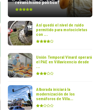
revanchismo político?
Así quedó el nivel de ruido
permitido para motocicletas
con ...
Unión Temporal Vinard operará
el PAE en Villavicencio desde
...
Alborada iniciará la
modernización de los
semáforos de Villa...