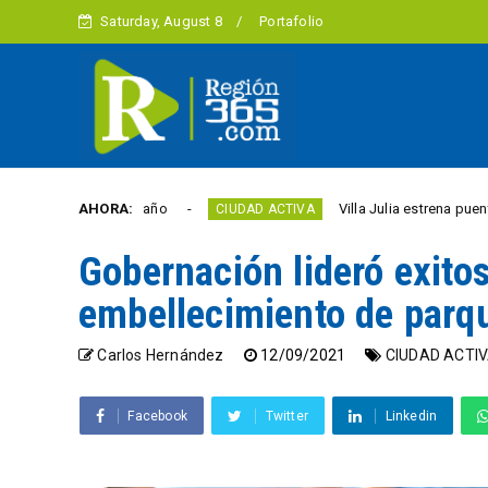
Saturday, August 8
Portafolio
ad este año
AHORA:
Villa Julia estrena puente y espacios
CIUDAD ACTIVA
Gobernación lideró exito
embellecimiento de parqu
Carlos Hernández
12/09/2021
CIUDAD ACTI
Facebook
Twitter
Linkedin