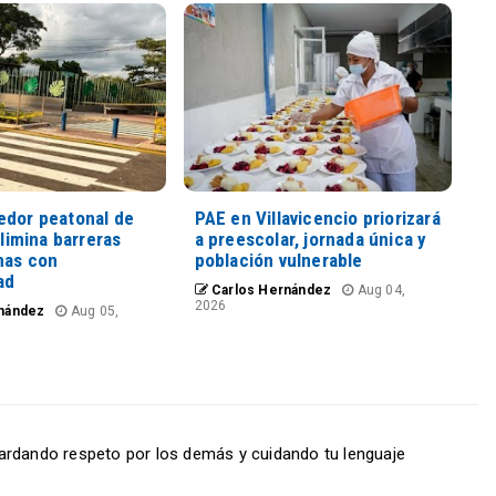
edor peatonal de
PAE en Villavicencio priorizará
elimina barreras
a preescolar, jornada única y
nas con
población vulnerable
ad
Carlos Hernández
Aug 04,
2026
nández
Aug 05,
ardando respeto por los demás y cuidando tu lenguaje