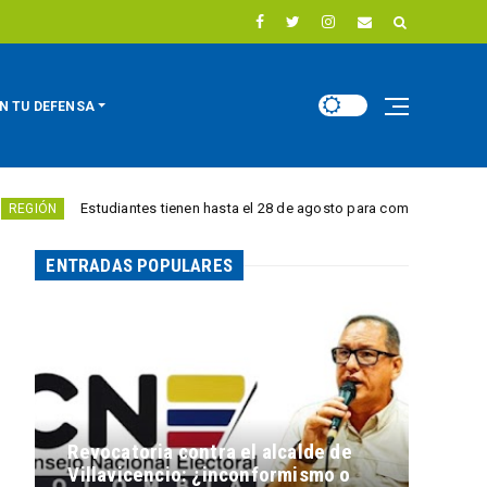
N TU DEFENSA
udiantes tienen hasta el 28 de agosto para competir por 10.000 euros en i
ENTRADAS POPULARES
Revocatoria contra el alcalde de
Villavicencio: ¿inconformismo o