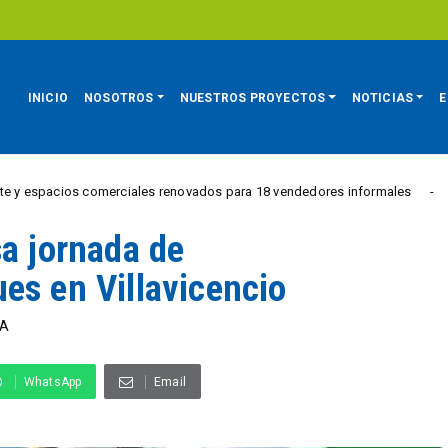
INICIO
NOSOTROS
NUESTROS PROYECTOS
NOTICIAS
E
 comerciales renovados para 18 vendedores informales
Est
REGIÓN
sa jornada de
es en Villavicencio
VA
WhatsApp
Email