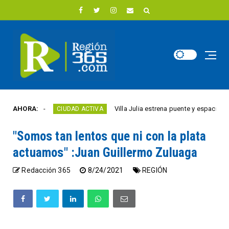
 año
AHORA:
Villa Julia estrena puente y espacios comer
CIUDAD ACTIVA
"Somos tan lentos que ni con la plata
actuamos" :Juan Guillermo Zuluaga
Redacción 365
8/24/2021
REGIÓN