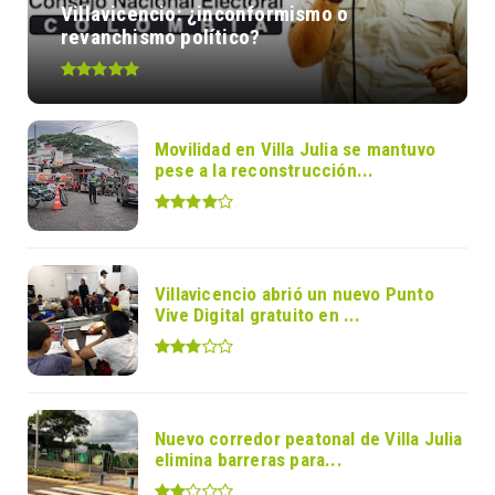
Villavicencio: ¿inconformismo o
revanchismo político?
Movilidad en Villa Julia se mantuvo
pese a la reconstrucción...
Villavicencio abrió un nuevo Punto
Vive Digital gratuito en ...
Nuevo corredor peatonal de Villa Julia
elimina barreras para...