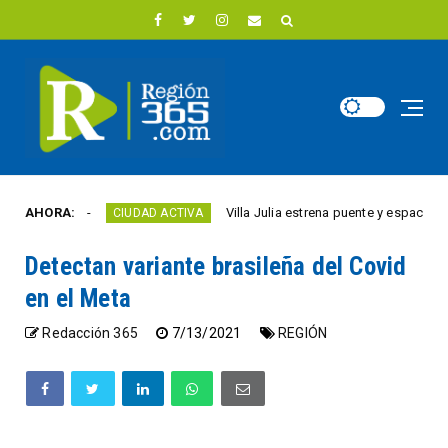
año
AHORA:
Villa Julia estrena puente y espacios comerc
CIUDAD ACTIVA
Detectan variante brasileña del Covid
en el Meta
Redacción 365
7/13/2021
REGIÓN