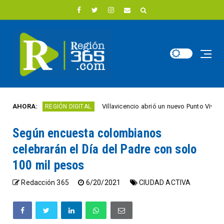
AHORA:
Villavicencio abrió un nuevo Punto Vive Digital grat
REGIÓN DIGITAL
Según encuesta colombianos
celebrarán el Día del Padre con solo
100 mil pesos
Redacción 365
6/20/2021
CIUDAD ACTIVA