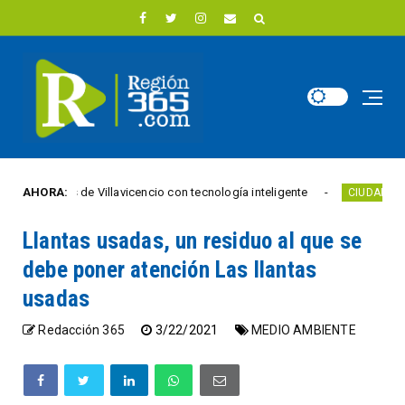
foros de Villavicencio con tecnología inteligente
AHORA:
CIUDAD ACTIVA
Llantas usadas, un residuo al que se
debe poner atención Las llantas
usadas
Redacción 365
3/22/2021
MEDIO AMBIENTE