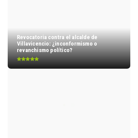
Revocatoria contra el alcalde de
Villavicencio: ¿inconformismo o
revanchismo político?
Así quedó el nivel de ruido permitido
para motocicletas con ...
Unión Temporal Vinard operará el PAE
en Villavicencio desde ...