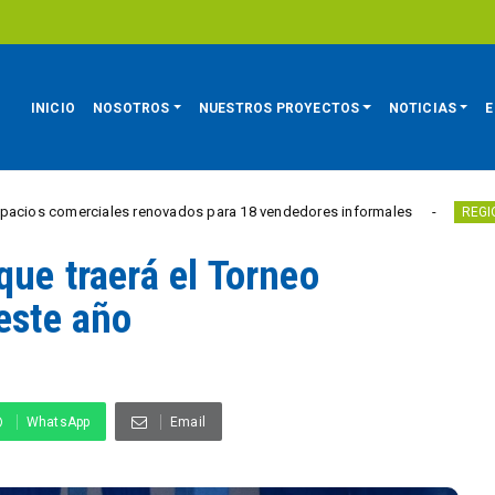
INICIO
NOSOTROS
NUESTROS PROYECTOS
NOTICIAS
E
rciales renovados para 18 vendedores informales
Estudian
REGIÓN
que traerá el Torneo
este año
WhatsApp
Email