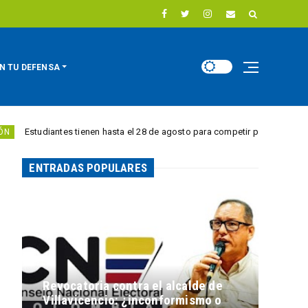
N TU DEFENSA
tes tienen hasta el 28 de agosto para competir por 10.000 euros en innova
ENTRADAS POPULARES
Revocatoria contra el alcalde de
Villavicencio: ¿inconformismo o