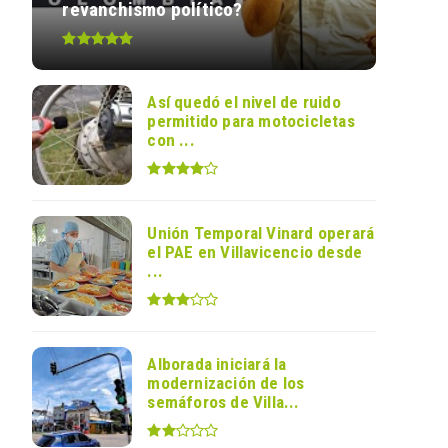
revanchismo político?
Así quedó el nivel de ruido
permitido para motocicletas
con ...
Unión Temporal Vinard operará
el PAE en Villavicencio desde
...
Alborada iniciará la
modernización de los
semáforos de Villa...