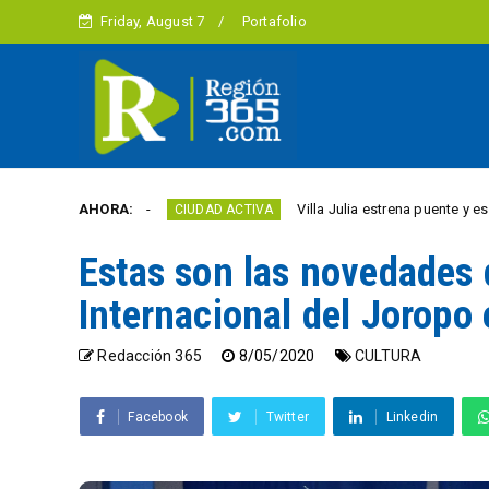
Friday, August 7
Portafolio
e año
AHORA:
Villa Julia estrena puente y espacios come
CIUDAD ACTIVA
Estas son las novedades 
Internacional del Joropo 
Redacción 365
8/05/2020
CULTURA
Facebook
Twitter
Linkedin