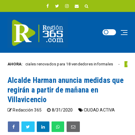
s comerciales renovados para 18 vendedores informales
AHORA:
Es
REGIÓN
Alcalde Harman anuncia medidas que
regirán a partir de mañana en
Villavicencio
Redacción 365
8/31/2020
CIUDAD ACTIVA