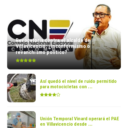
Revocatoria contra el alcalde de
Villavicencio: ¿inconformismo o
revanchismo político?
Así quedó el nivel de ruido permitido
para motocicletas con ...
Unión Temporal Vinard operará el PAE
en Villavicencio desde ...