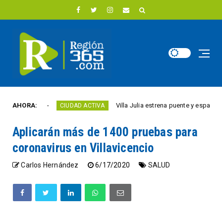
e año
AHORA:
Villa Julia estrena puente y espacios come
CIUDAD ACTIVA
Aplicarán más de 1400 pruebas para
coronavirus en Villavicencio
Carlos Hernández
6/17/2020
SALUD