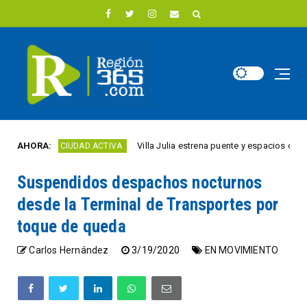
o
AHORA:
Villa Julia estrena puente y espacios comercia
CIUDAD ACTIVA
Suspendidos despachos nocturnos
desde la Terminal de Transportes por
toque de queda
Carlos Hernández
3/19/2020
EN MOVIMIENTO