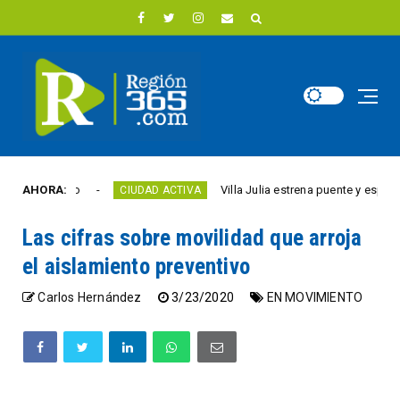
este año
AHORA:
Villa Julia estrena puente y espacios c
CIUDAD ACTIVA
Las cifras sobre movilidad que arroja
el aislamiento preventivo
Carlos Hernández
3/23/2020
EN MOVIMIENTO