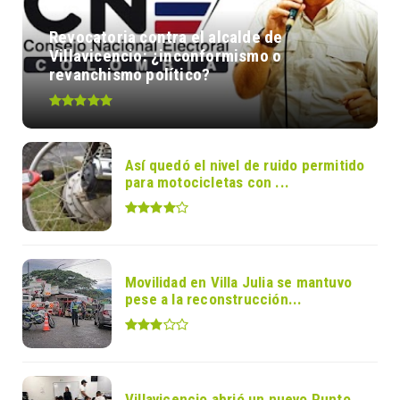
Revocatoria contra el alcalde de
Villavicencio: ¿inconformismo o
revanchismo político?
Así quedó el nivel de ruido permitido
para motocicletas con ...
Movilidad en Villa Julia se mantuvo
pese a la reconstrucción...
Villavicencio abrió un nuevo Punto