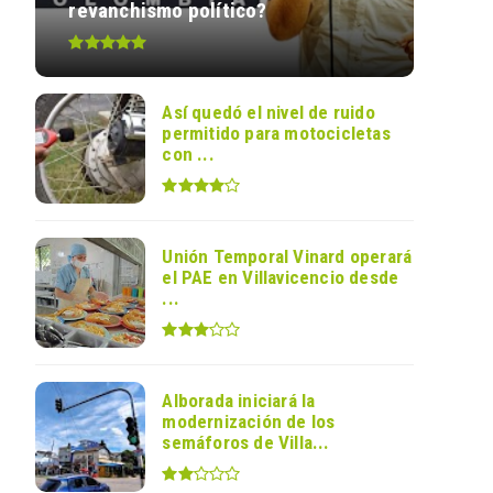
revanchismo político?
Así quedó el nivel de ruido
permitido para motocicletas
con ...
Unión Temporal Vinard operará
el PAE en Villavicencio desde
...
Alborada iniciará la
modernización de los
semáforos de Villa...