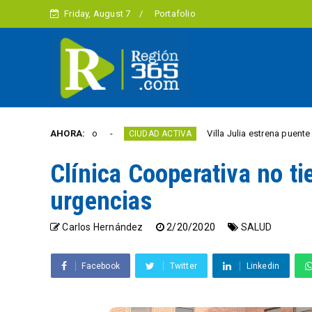
Friday, August 7
Portafolio
rtad este año
AHORA:
Villa Julia estrena puente y espaci
CIUDAD ACTIVA
Clínica Cooperativa no t
urgencias
Carlos Hernández
2/20/2020
SALUD
Facebook
Twitter
Linkedin