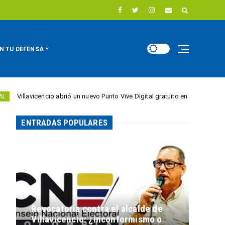
N TU DEFENSA
vicencio abrió un nuevo Punto Vive Digital gratuito en el barrio Porfía
ENTRADAS POPULARES
Revocatoria contra el alcalde de
Villavicencio: ¿inconformismo o