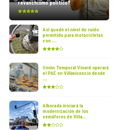
revanchismo político?
Así quedó el nivel de ruido
permitido para motocicletas
con ...
Unión Temporal Vinard operará
el PAE en Villavicencio desde
...
Alborada iniciará la
modernización de los
semáforos de Villa...