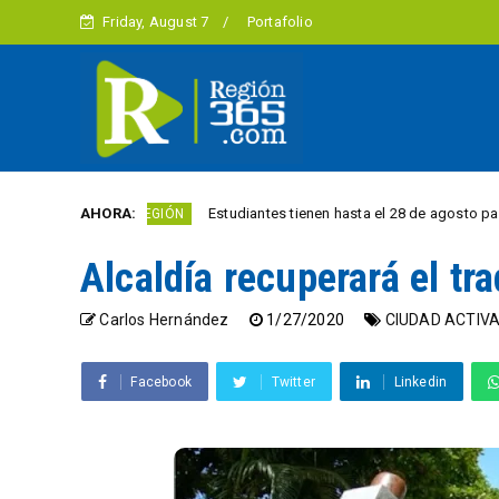
Friday, August 7
Portafolio
les
AHORA:
Estudiantes tienen hasta el 28 de agosto para competi
REGIÓN
Alcaldía recuperará el tr
Carlos Hernández
1/27/2020
CIUDAD ACTIV
Facebook
Twitter
Linkedin