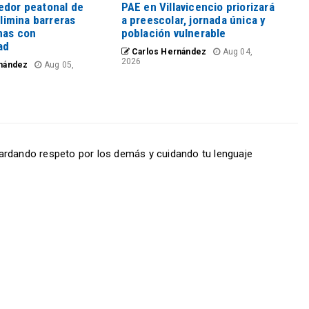
edor peatonal de
PAE en Villavicencio priorizará
elimina barreras
a preescolar, jornada única y
nas con
población vulnerable
ad
Carlos Hernández
Aug 04,
2026
nández
Aug 05,
ardando respeto por los demás y cuidando tu lenguaje