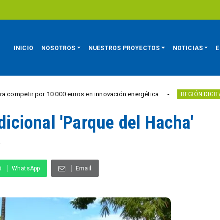
INICIO
NOSOTROS
NUESTROS PROYECTOS
NOTICIAS
E
r por 10.000 euros en innovación energética
Villa
REGIÓN DIGITAL
adicional 'Parque del Hacha'
A
WhatsApp
Email